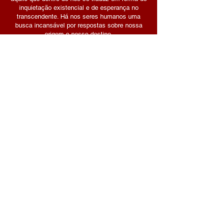
inquietação existencial e de esperança no
transcendente. Há nos seres humanos uma
busca incansável por respostas sobre nossa
origem e nosso destino.
Somos educáveis e perfectíveis. A
espiritualidade, à luz dessa dupla afirmação, é
um campo de descobertas transformadoras.
Confira o livro