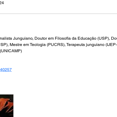
024
, Analista Junguiano, Doutor em Filosofia da Educação (USP), D
 (USP), Mestre em Teologia (PUCRS), Terapeuta junguiano (IJE
o (UNICAMP)​
2540257