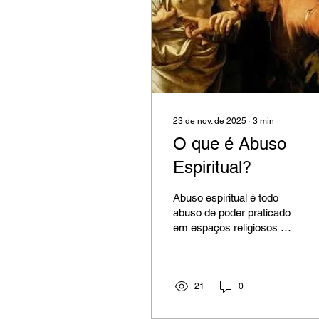
23 de nov. de 2025
∙
3
min
O que é Abuso
Espiritual?
Abuso espiritual é todo
abuso de poder praticado
em espaços religiosos por
indivíduos que se
prevalecem de seu cargo
ou autoridade para obter
vantagens pessoais ou
21
0
institucionais. Leia mais
sobre os sinais, sintomas